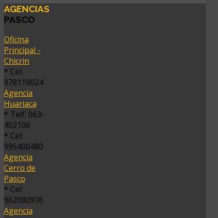
AGENCIAS
PASCO
Oficina
Principal -
Chicrin
* Cel:
978119024
Agencia
Huariaca
* Telf: 063-
402106
* Cel:
995400480
Agencia
Cerro de
Pasco
* Cel:
962080976
Agencia