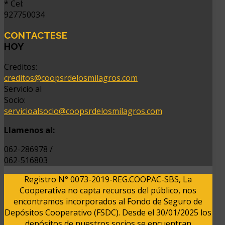
* Cel:
927750034
CONTACTESE
HOY
Creditos:
creditos@coopsrdelosmilagros.com
Servicio al
Socio:
servicioalsocio@coopsrdelosmilagros.com
Llamenos al:
062-286978 /
062-516803
Registro N° 0073-2019-REG.COOPAC-SBS, La
Cooperativa no capta recursos del público, nos
encontramos incorporados al Fondo de Seguro de
Depósitos Cooperativo (FSDC). Desde el 30/01/2025 los
depósitos de nuestros socios se encuentran