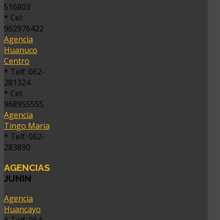
516803
* Cel:
962976422
Agencia
Huanuco
Centro
* Telf: 062-
281324
* Cel:
968955555
Agencia
Tingo Maria
* Telf: 062-
283890
AGENCIAS
JUNIN
Agencia
Huancayo
* Telf: 064-