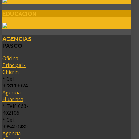
EDUCACION
AGENCIAS
PASCO
Oficina
Principal -
Chicrin
* Cel:
978119024
Agencia
Huariaca
* Telf: 063-
402106
* Cel:
995400480
Agencia