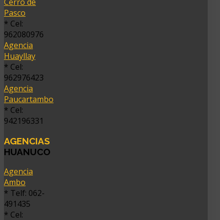
Cerro de
Pasco
* Cel:
962080976
Agencia
Huayllay
* Cel:
962976423
Agencia
Paucartambo
* Cel:
942196331
AGENCIAS
HUANUCO
Agencia
Ambo
* Telf: 062-
491435
* Cel: