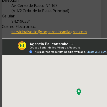
Dirección:
Av. Cerro de Pasco N° 168
(A 1/2 Crda. de la Plaza Principal)
Celular:
942196331
Correo Electronico:
servicioalsocio@coopsrdelosmilagros.com