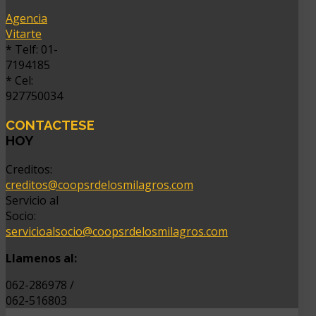
Agencia
Vitarte
* Telf: 01-
7194185
* Cel:
927750034
CONTACTESE
HOY
Creditos:
creditos@coopsrdelosmilagros.com
Servicio al
Socio:
servicioalsocio@coopsrdelosmilagros.com
Llamenos al:
062-286978 /
062-516803